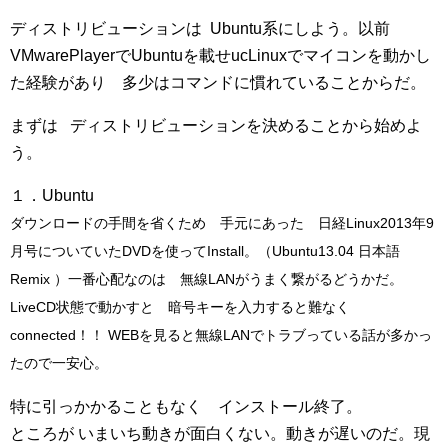
ディストリビューションは
Ubuntu系にしよう。以前
VMwarePlayerでUbuntuを載せucLinuxでマイコンを動かし
た経験があり 多少は
コマンドに慣れていることからだ。
まずは
ディストリビューションを決めることから始めよ
う。
１．Ubuntu
ダウンロードの手間を省くため 手元にあった 日経Linux2013年9
月号についていたDVDを使ってInstall。（Ubuntu13.04 日本語
Remix ）
一番心配なのは 無線LANがうまく繋がるどうかだ。
LiveCD状態で動かすと 暗号キーを入力すると難なく
connected！！ WEBを見ると
無線LANでトラブっている話が多かっ
たので一安心。
特に引っかかることもなく インストール終了。
ところが いまいち動きが面白くない。動きが遅いのだ。現