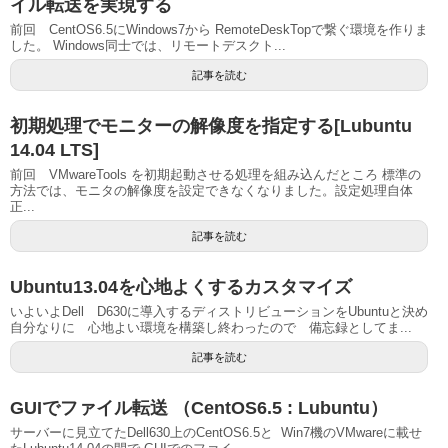
イル転送を実現する
前回 CentOS6.5にWindows7から RemoteDeskTopで繋ぐ環境を作りま
した。 Windows同士では、リモートデスクト...
記事を読む
初期処理でモニターの解像度を指定する[Lubuntu
14.04 LTS]
前回 VMwareTools を初期起動させる処理を組み込んだところ 標準の
方法では、モニタの解像度を設定できなくなりました。設定処理自体
正...
記事を読む
Ubuntu13.04を心地よくするカスタマイズ
いよいよDell D630に導入するディストリビューションをUbuntuと決め
自分なりに 心地よい環境を構築し終わったので 備忘録としてま...
記事を読む
GUIでファイル転送 （CentOS6.5 : Lubuntu）
サーバーに見立てたDell630上のCentOS6.5と Win7機のVMwareに載せ