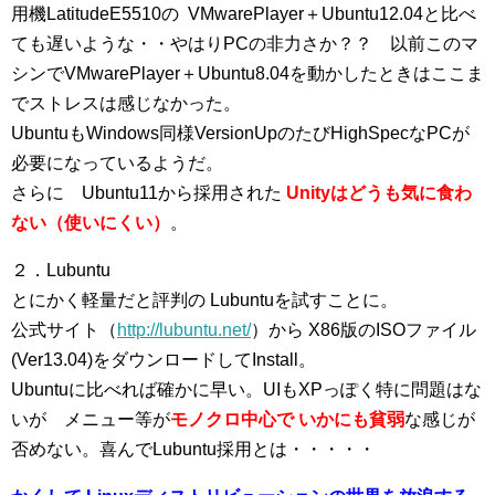
用機LatitudeE5510の
VMwarePlayer＋Ubuntu12.04と比べ
ても遅いような・・やはりPCの非力さか？？ 以前このマ
シンでVMwarePlayer＋Ubuntu8.04を動かしたときはここま
でストレスは感じなかった。
UbuntuもWindows同様VersionUpのたびHighSpecなPCが
必要になっているようだ。
さらに
Ubuntu11から採用された
Unityはどうも気に食わ
ない（使いにくい）
。
２．Lubuntu
とにかく軽量だと評判の Lubuntuを試すことに。
公式サイト（
http://lubuntu.net/
）から X86版のISOファイル
(Ver13.04)をダウンロードしてInstall。
Ubuntuに比べれば確かに早い。UIもXPっぽく特に問題はな
いが メニュー等が
モノクロ中心で
いかにも貧弱
な感じが
否めない。喜んでLubuntu採用とは・・・・・