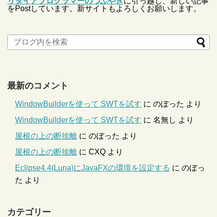
リタイアプログラマーのつぶやき
に引っ越し、新しい記事
をPostしています。新サイトもよろしくお願いします。
最新のコメント
WindowBuilderを使って SWTを試す
に
のぼった
より
WindowBuilderを使って SWTを試す
に
名無し
より
屋根の上の断捨離
に
のぼった
より
屋根の上の断捨離
に
CXQ
より
Eclipse4.4(Luna)にJavaFXの環境を設定する
に
のぼっ
た
より
カテゴリー