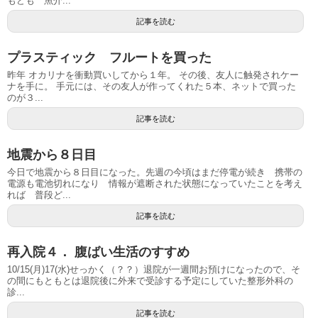
もども 魚介...
記事を読む
プラスティック フルートを買った
昨年 オカリナを衝動買いしてから１年。 その後、友人に触発されケー
ナを手に。 手元には、その友人が作ってくれた５本、ネットで買った
のが３...
記事を読む
地震から８日目
今日で地震から８日目になった。先週の今頃はまだ停電が続き 携帯の
電源も電池切れになり 情報が遮断された状態になっていたことを考え
れば 普段ど...
記事を読む
再入院４． 腹ばい生活のすすめ
10/15(月)17(水)せっかく（？？）退院が一週間お預けになったので、そ
の間にもともとは退院後に外来で受診する予定にしていた整形外科の
診...
記事を読む