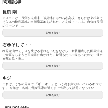
関連記事
長渕 剛
マスコミが 長渕が先週末 被災地石巻の石巻高校 さらには東松島そ
そ矢本の松島基地の自衛隊基地を訪れたことを報じている。自分は長渕
のファンで ...
記事を読む
石巻そして・・
物見遊山のそしりを受ける恐れをいだきながら、新装開店した田里津庵
で食事をしようと宮城県に出かけた。時間もたっぷりあったので 仙台
南部道路・東...
記事を読む
キジ
これは、うちの周りで 「ギー ギー」という鳴き声で鳴いているキジで
す。 今年は、各地で熊が民家の近くまで出没して話題になってい...
記事を読む
I am not ABE.