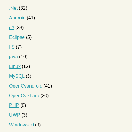
.Net
(32)
Android
(41)
c#
(28)
Eclipse
(5)
IIS
(7)
java
(10)
Linux
(12)
MySQL
(3)
OpenCvandroid
(41)
OpenCvSharp
(20)
PHP
(8)
UWP
(3)
Windows10
(9)