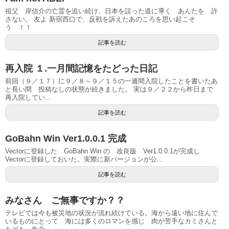
祖父 岸信介の亡霊を追い続け、日本を誤った道に導く あんたを 許
さない。 友よ 新宿西口で、反戦を訴えたあのころを思い起こそ
う ！！
記事を読む
再入院 １.一月間記憶をたどった日記
前回（９／１７）に９／８～９／１５の一週間入院したことを書いたあ
と長い間 投稿なしの状態が続きました。 実は９／２２から昨日まで
再入院してい...
記事を読む
GoBahn Win Ver1.0.0.1 完成
Vectorに登録した GoBahn Win の 改良版 Ver1.0.0.1が完成し
Vectorに登録しておいた。実際に新バージョンが公...
記事を読む
みなさん ご無事ですか？？
テレビでは今も被災地の状況が流れ続けている。海から遠い地に住んで
いるものにとって 海には多くのロマンを感じ 肉が苦手なカミさんと