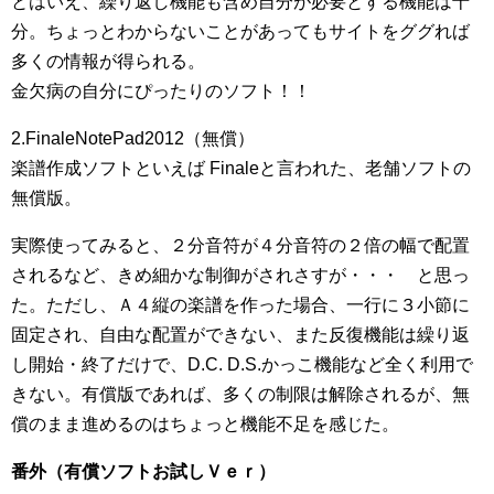
とはいえ、繰り返し機能も含め自分が必要とする機能は十
分。ちょっとわからないことがあってもサイトをググれば
多くの情報が得られる。
金欠病の自分にぴったりのソフト！！
2.FinaleNotePad2012（無償）
楽譜作成ソフトといえば Finaleと言われた、老舗ソフトの
無償版。
実際使ってみると、２分音符が４分音符の２倍の幅で配置
されるなど、きめ細かな制御がされさすが・・・ と思っ
た。ただし、Ａ４縦の楽譜を作った場合、一行に３小節に
固定され、自由な配置ができない、また反復機能は繰り返
し開始・終了だけで、D.C. D.S.かっこ機能など全く利用で
きない。有償版であれば、多くの制限は解除されるが、無
償のまま進めるのはちょっと機能不足を感じた。
番外（有償ソフトお試しＶｅｒ）