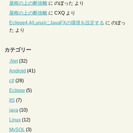
屋根の上の断捨離
に
のぼった
より
屋根の上の断捨離
に
CXQ
より
Eclipse4.4(Luna)にJavaFXの環境を設定する
に
のぼっ
た
より
カテゴリー
.Net
(32)
Android
(41)
c#
(28)
Eclipse
(5)
IIS
(7)
java
(10)
Linux
(12)
MySQL
(3)