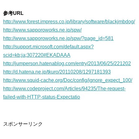
参考URL
http://www.forest.impress.co.jp/library/software/blackjmbdog/
http://www.sapporoworks.ne.jp/spw/
http://www.sapporoworks.ne.jp/spw/?page_id=581
http://support.microsoft.com/default.aspx?
scid=kb;ja;307220#EKADAAA
http://jumperson.hatenablog.com/entry/2013/06/25/221202
http://d.hatena.ne.jp/tkuro/20110208/1297181393
http://www.squid-cache.org/Doc/config/ignore_expect_100/
http://www.codeproject.com/Articles/94235/The-request-
failed-with-HTTP-status-Expectatio
スポンサーリンク