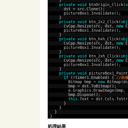
    }
private
void
btnOrigin_Click(
o
      dst = src.Clone();
      pictureBox1.Invalidate();
    }
private
void
btn_2x2_Click(
obj
      CvCpp.Resize(src, dst, 
new
C
      pictureBox1.Invalidate();
    }
private
void
btn_hxh_Click(
obj
      CvCpp.Resize(src, dst, 
new
C
      pictureBox1.Invalidate();
    }
private
void
btn_2xh_Click(
obj
      CvCpp.Resize(src, dst, 
new
C
      pictureBox1.Invalidate();
    }
private
void
pictureBox1_Paint
if
(!timer1.Enabled) { 
//画
        Bitmap bmp = 
new
Bitmap(ds
        bmp = dst.ToBitmap();
        e.Graphics.DrawImage(bmp, 
        bmp.Dispose();
this
.Text = dst.Cols.ToStr
      }
    }
  }
}
処理結果