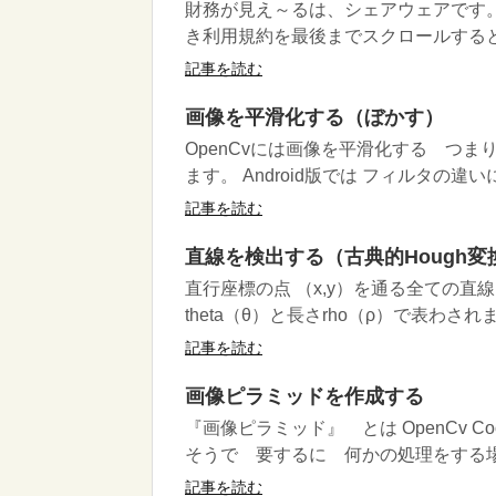
財務が見え～るは、シェアウェアです
き利用規約を最後までスクロールすると
記事を読む
画像を平滑化する（ぼかす）
OpenCvには画像を平滑化する つ
ます。 Android版では フィルタの違いによ
記事を読む
直線を検出する（古典的Hough変
直行座標の点 （x,y）を通る全ての直
theta（θ）と長さrho（ρ）で表わされます
記事を読む
画像ピラミッドを作成する
『画像ピラミッド』 とは OpenCv 
そうで 要するに 何かの処理をする場合 
記事を読む