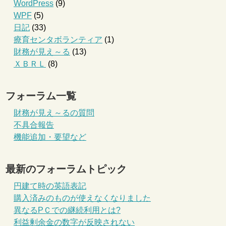
WordPress
(9)
WPF
(5)
日記
(33)
療育センタボランティア
(1)
財務が見え～る
(13)
ＸＢＲＬ
(8)
フォーラム一覧
財務が見え～るの質問
不具合報告
機能追加・要望など
最新のフォーラムトピック
円建て時の英語表記
購入済みのものが使えなくなりました
異なるPＣでの継続利用とは?
利益剰余金の数字が反映されない