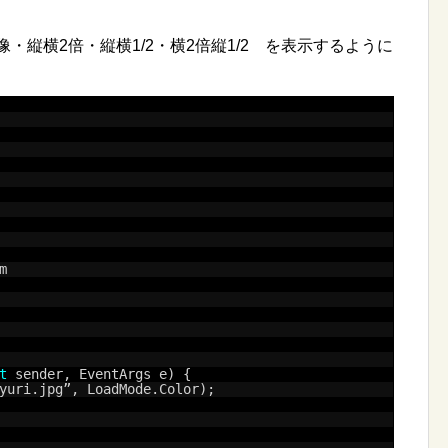
・縦横2倍・縦横1/2・横2倍縦1/2 を表示するように
m
t
sender, EventArgs e) {
yuri.jpg”, LoadMode.Color);