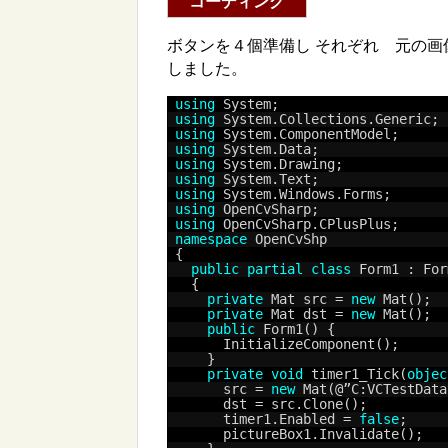
コーディング
ボタンを４個準備し それぞれ 元の画像
しました。
using
System;
using
System.Collections.Generic;
using
System.ComponentModel;
using
System.Data;
using
System.Drawing;
using
System.Text;
using
System.Windows.Forms;
using
OpenCvSharp;
using
OpenCvSharp.CPlusPlus;
namespace
OpenCvShp
{
public
partial
class
Form1 : For
  {
private
Mat src = 
new
Mat();
private
Mat dst = 
new
Mat();
public
Form1() {
      InitializeComponent();
    }
private
void
timer1_Tick(
objec
      src = 
new
Mat(@”C:VCTestData
      dst = src.Clone();
      timer1.Enabled = 
false
;
      pictureBox1.Invalidate();