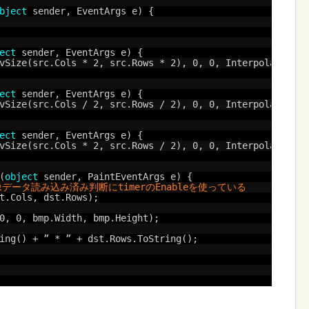
bject
sender, EventArgs e) {
ect
sender, EventArgs e) {
vSize(src.Cols * 2, src.Rows * 2), 0, 0, Interpolation.L
ect
sender, EventArgs e) {
vSize(src.Cols / 2, src.Rows / 2), 0, 0, Interpolation.L
ect
sender, EventArgs e) {
vSize(src.Cols * 2, src.Rows / 2), 0, 0, Interpolation.L
(
object
sender, PaintEventArgs e) {
像データ読み込み済み判断にtimerのEnableを使っている
t.Cols, dst.Rows);
0, 0, bmp.Width, bmp.Height);
ing() + ” * ” + dst.Rows.ToString();