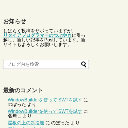
お知らせ
しばらく投稿をサボっていますが、
リタイアプログラマーのつぶやき
に引っ
越し、新しい記事をPostしています。新
サイトもよろしくお願いします。
最新のコメント
WindowBuilderを使って SWTを試す
に
のぼった
より
WindowBuilderを使って SWTを試す
に
名無し
より
屋根の上の断捨離
に
のぼった
より