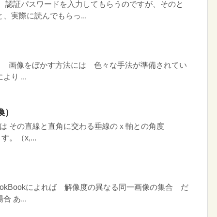
。 認証パスワードを入力してもらうのですが、そのと
、実際に読んでもらっ...
まり 画像をぼかす方法には 色々な手法が準備されてい
り ...
換）
線は その直線と直角に交わる垂線のｘ軸との角度
。（x,...
CookBookによれば 解像度の異なる同一画像の集合 だ
あ...