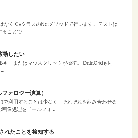
ではなく CvクラスのNotメソッドで行います。テストは
ことで ...
ス移動したい
キーまたはマウスクリックが標準。 DataGridも同
..
ルフォロジー演算）
単独で利用することは少なく それぞれを組み合わせる
画像処理を『モルフォ...
rollされたことを検知する