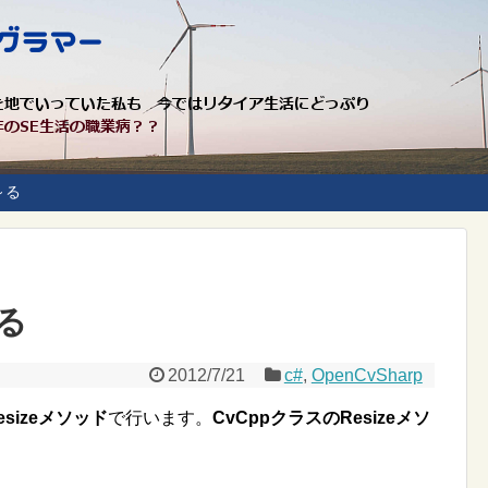
～る
る
2012/7/21
c#
,
OpenCvSharp
sizeメソッド
で行います。
CvCppクラスのResizeメソ
。