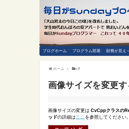
ブログホーム
プログラム部屋
財務が見え
ホーム
c#
画像サイズを変更す
画像サイズの変更は
CvCppクラスのRe
ッド
の詳細は
ここ
を参照してください