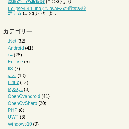
屋根の上の断捨離
に
CXQ
より
Eclipse4.4(Luna)にJavaFXの環境を設
定する
に
のぼった
より
inear);
カテゴリー
.Net
(32)
inear);
Android
(41)
c#
(28)
inear);
Eclipse
(5)
IIS
(7)
java
(10)
Linux
(12)
MySQL
(3)
OpenCvandroid
(41)
OpenCvSharp
(20)
PHP
(8)
UWP
(3)
Windows10
(9)