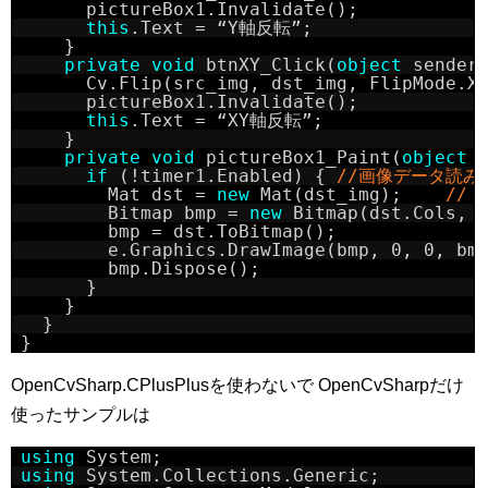
      pictureBox1.Invalidate();
this
.Text = “Y軸反転”;
    }
private
void
btnXY_Click(
object
sender
      Cv.Flip(src_img, dst_img, FlipMode.X
      pictureBox1.Invalidate();
this
.Text = “XY軸反転”;
    }
private
void
pictureBox1_Paint(
object
if
(!timer1.Enabled) { 
//画像データ読み込
        Mat dst = 
new
Mat(dst_img);    
// 
        Bitmap bmp = 
new
Bitmap(dst.Cols, 
        bmp = dst.ToBitmap();
        e.Graphics.DrawImage(bmp, 0, 0, bm
        bmp.Dispose();
      }
    }
  }
}
OpenCvSharp.CPlusPlusを使わないで OpenCvSharpだけ
使ったサンプルは
using
System;
using
System.Collections.Generic;