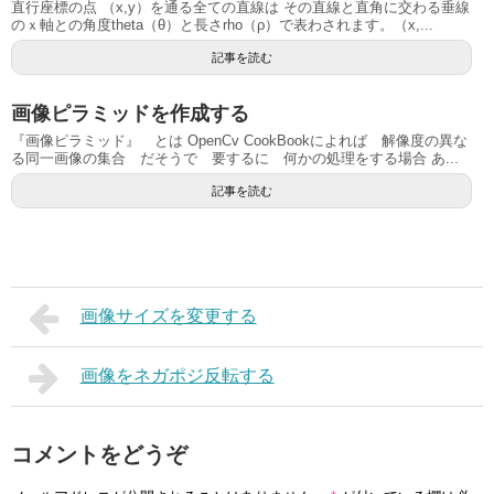
直行座標の点 （x,y）を通る全ての直線は その直線と直角に交わる垂線
のｘ軸との角度theta（θ）と長さrho（ρ）で表わされます。（x,...
記事を読む
画像ピラミッドを作成する
『画像ピラミッド』 とは OpenCv CookBookによれば 解像度の異な
る同一画像の集合 だそうで 要するに 何かの処理をする場合 あ...
記事を読む
画像サイズを変更する
画像をネガポジ反転する
コメントをどうぞ