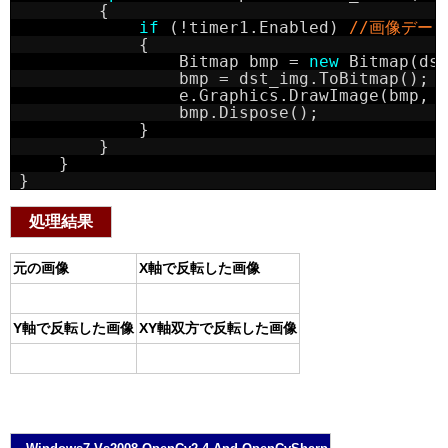
{
if
(!timer1.Enabled) 
//画像データ
{
Bitmap bmp = 
new
Bitmap(ds
bmp = dst_img.ToBitmap();
e.Graphics.DrawImage(bmp, 
bmp.Dispose();
}
}
}
}
処理結果
元の画像
X軸で反転した画像
Y軸で反転した画像
XY軸双方で反転した画像