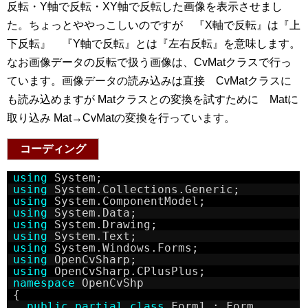
反転・Y軸で反転・XY軸で反転した画像を表示させまし
た。ちょっとややっこしいのですが 『X軸で反転』は『上
下反転』 『Y軸で反転』とは『左右反転』を意味します。
なお画像データの反転で扱う画像は、CvMatクラスで行っ
ています。画像データの読み込みは直接 CvMatクラスに
も読み込めますが Matクラスとの変換を試すために Matに
取り込み Mat→CvMatの変換を行っています。
コーディング
using
System;
using
System.Collections.Generic;
using
System.ComponentModel;
using
System.Data;
using
System.Drawing;
using
System.Text;
using
System.Windows.Forms;
using
OpenCvSharp;
using
OpenCvSharp.CPlusPlus;
namespace
OpenCvShp
{
public
partial
class
Form1 : Form