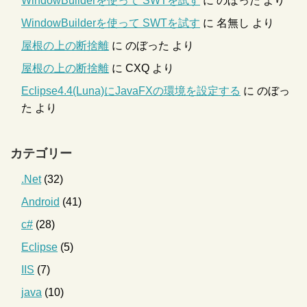
WindowBuilderを使って SWTを試す
に
のぼった
より
WindowBuilderを使って SWTを試す
に
名無し
より
屋根の上の断捨離
に
のぼった
より
屋根の上の断捨離
に
CXQ
より
Eclipse4.4(Luna)にJavaFXの環境を設定する
に
のぼっ
た
より
カテゴリー
.Net
(32)
Android
(41)
c#
(28)
Eclipse
(5)
IIS
(7)
java
(10)