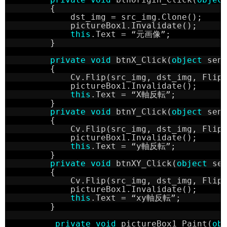
{
dst_img = src_img.Clone();
pictureBox1.Invalidate();
this
.Text = “元画像”;
}
private
void
btnX_Click(
object
sen
{
Cv.Flip(src_img, dst_img, Flip
pictureBox1.Invalidate();
this
.Text = “X軸反転”;
}
private
void
btnY_Click(
object
sen
{
Cv.Flip(src_img, dst_img, Flip
pictureBox1.Invalidate();
this
.Text = “y軸反転”;
}
private
void
btnXY_Click(
object
se
{
Cv.Flip(src_img, dst_img, Flip
pictureBox1.Invalidate();
this
.Text = “xy軸反転”;
}
private
void
pictureBox1_Paint(
ob