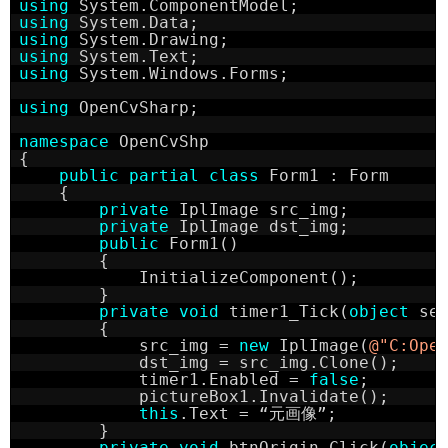
using
System.ComponentModel;
using
System.Data;
using
System.Drawing;
using
System.Text;
using
System.Windows.Forms;
using
OpenCvSharp;
namespace
OpenCvShp
{
public
partial
class
Form1 : Form
{
private
IplImage src_img;
private
IplImage dst_img;
public
Form1()
{
InitializeComponent();
}
private
void
timer1_Tick(
object
se
{
src_img = 
new
IplImage(
@"C:Ope
dst_img = src_img.Clone();
timer1.Enabled = 
false
;
pictureBox1.Invalidate();
this
.Text = “元画像”;
}
private
void
btnOrigin_Click(
objec