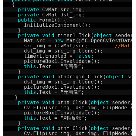
  {
private
CvMat src_img;
private
CvMat dst_img;
public
Form1() {
      InitializeComponent();
    }
private
void
timer1_Tick(
object
sender
      Mat src = 
new
Mat(@”C:OpenCvTestData
      src_img = (CvMat)src;         
//Mat 
      dst_img = src_img.Clone();
      timer1.Enabled = 
false
;
      pictureBox1.Invalidate();
this
.Text = “元画像”;
    }
private
void
btnOrigin_Click(
object
se
      dst_img = src_img.Clone();
      pictureBox1.Invalidate();
this
.Text = “元画像”;
   }
private
void
btnX_Click(
object
sender,
      Cv.Flip(src_img, dst_img, FlipMode.X
      pictureBox1.Invalidate();
this
.Text = “X軸反転”;
    }
private
void
btnY_Click(
object
sender,
      Cv.Flip(src_img, dst_img, FlipMode.Y