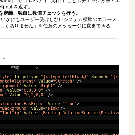
ing propertyName] で プロパティ（項目）ごとのチェック方法・エ
nullを返す。
ティを定義、独自に数値チェックを行う。
 いかにもユーザー受けしないシステム標準のエラーメ
しくありません」を任意のメッセージに変更できる。
示す。
----　中略　---- >
tyle"
TargetType
=
"{x:Type TextBlock}"
BasedOn
=
"{x:Stati
ontalAlignment"
Value
=
"Stretch"
/>
lignment"
Value
=
"Right"
/>
n"
Value
=
"0,0,0,0"
/>
ng"
Value
=
"0,2,6,0"
/>
alidation.HasError"
Value
=
"True"
>
"Background"
Value
=
"Pink"
/>
"ToolTip"
Value
=
"{Binding RelativeSource={RelativeSource