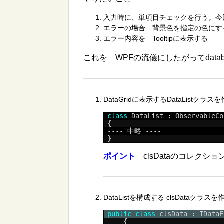
入力時に、単項目チェックを行う。今
エラーの場合 背景色を指定の色にす
エラー内容を Tooltipに表示する
これを WPFの流儀にしたがってdatabi
DataGridに表示するDataListクラ
class
DataList : ObservableCo
{
---- 中略 ----
}
ポイント
clsDataのコレクシ
DataListを構成する clsDataクラス
public
class
clsData : IDataE
{