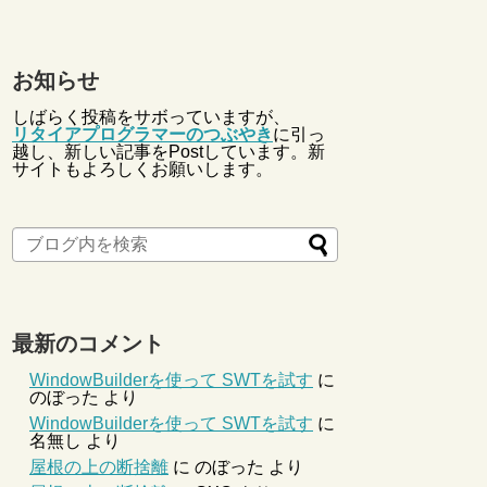
お知らせ
しばらく投稿をサボっていますが、
リタイアプログラマーのつぶやき
に引っ
越し、新しい記事をPostしています。新
サイトもよろしくお願いします。
最新のコメント
WindowBuilderを使って SWTを試す
に
のぼった
より
WindowBuilderを使って SWTを試す
に
名無し
より
屋根の上の断捨離
に
のぼった
より