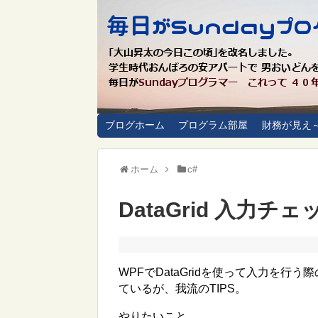
ブログホーム
プログラム部屋
財務が見え
ホーム
c#
DataGrid 入力チ
WPFでDataGridを使って入力を
ているが、我流のTIPS。
やりたいこと