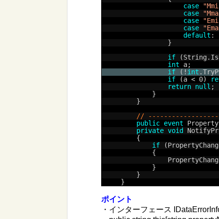
case
"Mmi
case
"Mma
case
"Emi
case
"Ema
default
: 
}
if
(String.Is
int
a;
if
(!
int
.TryP
if
(a < 0) 
re
return
null
;
}
}
// ------------------
public
event
Property
private
void
NotifyPr
{
if
(PropertyChang
{
PropertyChang
}
}
}
ポイント
・インターフェース IDataErrorInfo