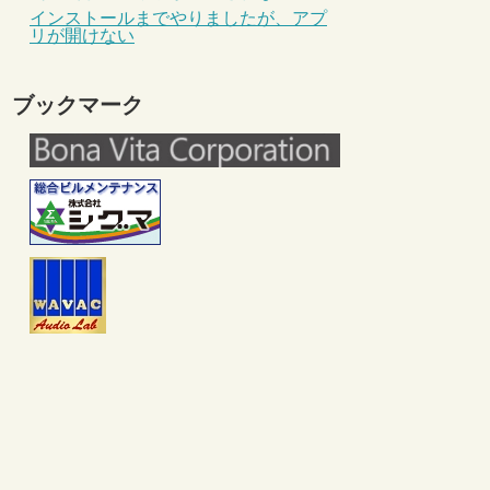
インストールまでやりましたが、アプ
リが開けない
ブックマーク
c　DataGridTextColumn.DefaultElementStyle}"
>
 Self}, Path=(Validation.Errors)[0].ErrorContent}"
/>