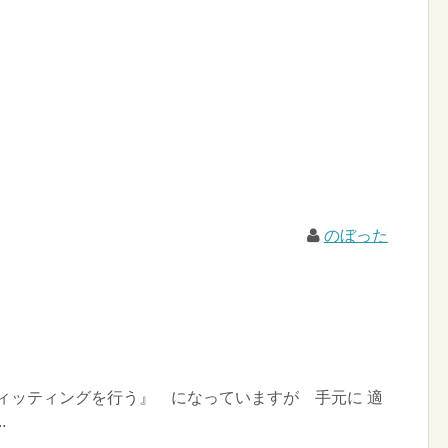
のぼった
『楕円フィッティングを行う』 になっていますが 手元に 適
.