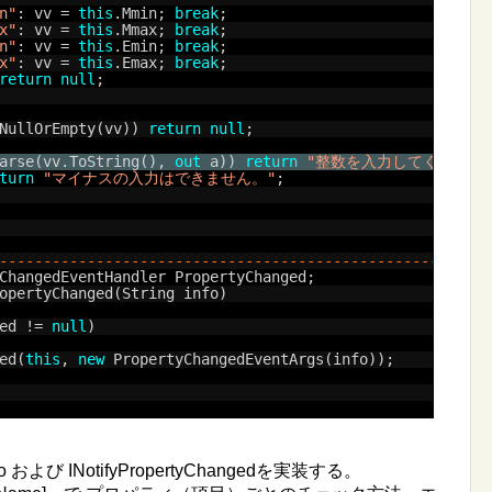
n"
: vv = 
this
.Mmin; 
break
;
x"
: vv = 
this
.Mmax; 
break
;
n"
: vv = 
this
.Emin; 
break
;
x"
: vv = 
this
.Emax; 
break
;
return
null
;
NullOrEmpty(vv)) 
return
null
;
arse(vv.ToString(), 
out
a)) 
return
"整数を入力してください
turn
"マイナスの入力はできません。"
;
--------------------------------------------------------
ChangedEventHandler PropertyChanged;
opertyChanged(String info)
ed != 
null
)
ed(
this
, 
new
PropertyChangedEventArgs(info));
 および INotifyPropertyChangedを実装する。