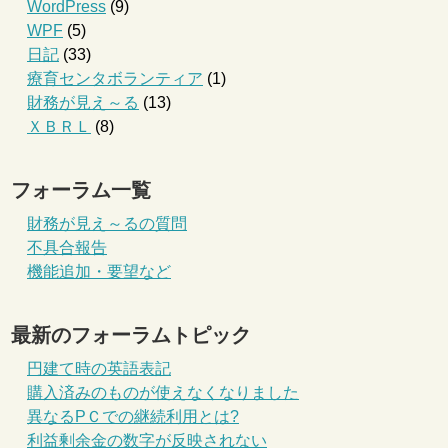
WordPress
(9)
WPF
(5)
日記
(33)
療育センタボランティア
(1)
財務が見え～る
(13)
ＸＢＲＬ
(8)
"
;
フォーラム一覧
財務が見え～るの質問
-----------------------------------------
不具合報告
機能追加・要望など
最新のフォーラムトピック
円建て時の英語表記
購入済みのものが使えなくなりました
異なるPＣでの継続利用とは?
利益剰余金の数字が反映されない