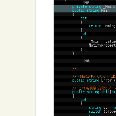
---- 中略 ----
private
string
_Mmin;
public
string
Mmin
{
get
{
return
_Mmin;
}
set
{
_Mmin = value
NotifyPropert
}
}
---- 中略 ----
// ------------------
// 今回は使わないが、ID
public
string
Error {
// これも実装必須のプ
public
string
this
[
st
{
get
{
string
vv = 
n
switch
(prope
{