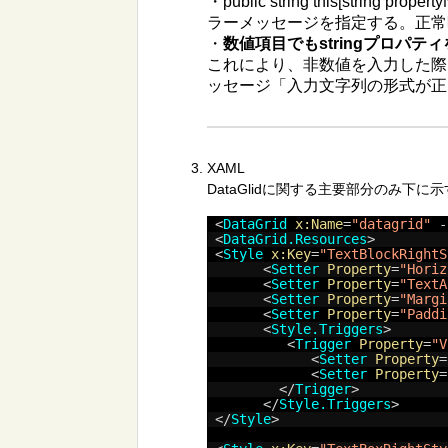
・public string this[str
ラーメッセージを指定する。正常時 
・
数値項目でもstringプロパ
これにより、非数値を入力した際
ッセージ「入力文字列の形式が正
XAML
DataGlidに関する主要部分のみ下に
<
DataGrid
x:Name
=
"datagrid"
<
DataGrid.Resources
>
<
Style
x:Key
=
"TextBlockRightS
<
Setter
Property
=
"Horiz
<
Setter
Property
=
"TextA
<
Setter
Property
=
"Margi
<
Setter
Property
=
"Paddi
<
Style.Triggers
>
<
Trigger
Property
=
"V
<
Setter
Property
=
<
Setter
Property
=
</
Trigger
>
</
Style.Triggers
>
</
Style
>