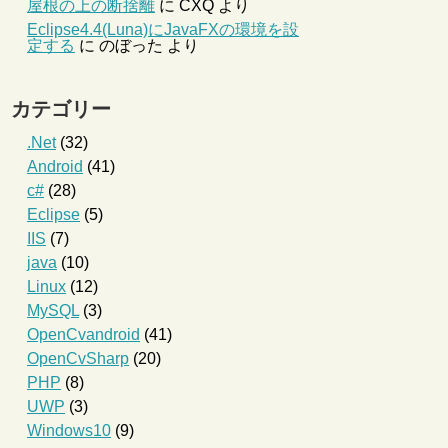
屋根の上の断捨離
に
CXQ
より
Eclipse4.4(Luna)にJavaFXの環境を設
定する
に
のぼった
より
カテゴリー
.Net
(32)
Android
(41)
c#
(28)
Eclipse
(5)
IIS
(7)
java
(10)
-----------------------------------------
Linux
(12)
MySQL
(3)
OpenCvandroid
(41)
OpenCvSharp
(20)
PHP
(8)
UWP
(3)
Windows10
(9)