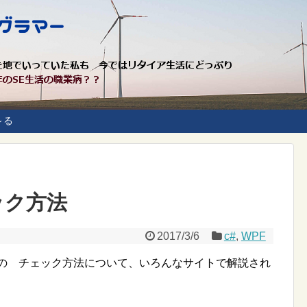
～る
ェック方法
2017/3/6
c#
,
WPF
行う際の チェック方法について、いろんなサイトで解説され