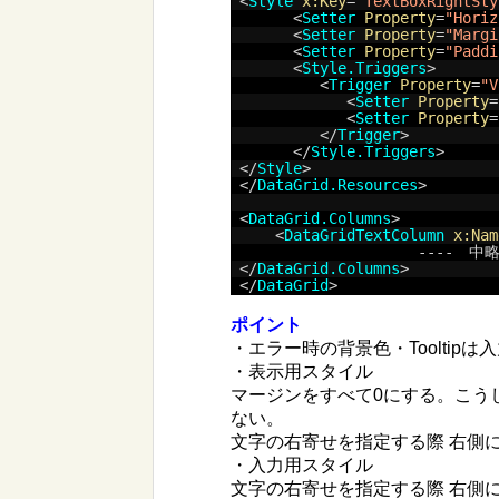
<
Style
x:Key
=
"TextBoxRightSty
<
Setter
Property
=
"Horiz
<
Setter
Property
=
"Margi
<
Setter
Property
=
"Paddi
<
Style.Triggers
>
<
Trigger
Property
=
"V
<
Setter
Property
=
<
Setter
Property
=
</
Trigger
>
</
Style.Triggers
>
</
Style
>
</
DataGrid.Resources
>
<
DataGrid.Columns
>
<
DataGridTextColumn
x:Nam
----　中略
</
DataGrid.Columns
>
</
DataGrid
>
ポイント
・エラー時の背景色・Toolti
・表示用スタイル
マージンをすべて0にする。こう
ない。
文字の右寄せを指定する際 右側に
・入力用スタイル
文字の右寄せを指定する際 右側に