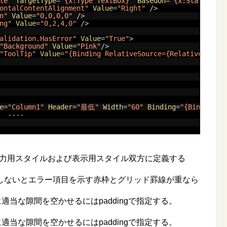
le"
TargetType
=
"{x:Type TextBox}"
BasedOn
=
"{x:Static Dat
ontalContentAlignment"
Value
=
"Right"
/>
n"
Value
=
"0,0,0,0"
/>
ng"
Value
=
"0,2,4,0"
/>
alidation.HasError"
Value
=
"True"
>
"Background"
Value
=
"Pink"
/>
"ToolTip"
Value
=
"{Binding RelativeSource={RelativeSource
e
=
"Column1"
Header
=
"最低"
Width
=
"60"
Binding
=
"{Binding M
　----
pは入力用スタイルおよび表示用スタイル双方に定義する
しないとエラー項目を示す赤枠とグリッド罫線が重なら
適当な隙間を空かせるにはpaddingで指定する。
適当な隙間を空かせるにはpaddingで指定する。