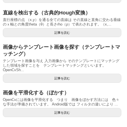
直線を検出する（古典的Hough変換）
直行座標の点 （x,y）を通る全ての直線は その直線と直角に交わる垂線
のｘ軸との角度theta（θ）と長さrho（ρ）で表わされます。（x,...
記事を読む
画像からテンプレート画像を探す（テンプレートマ
ッチング）
テンプレート画像を与え 入力画像から そのテンプレートにマッチング
した領域を探すことを テンプレートマッチングといいます。
OpenCvSh...
記事を読む
画像を平滑化する（ぼかす）
OpenCvには画像を平滑化する つまり 画像をぼかす方法には 色々
な手法が準備されています。 Android版では フィルタの違いにより ...
記事を読む