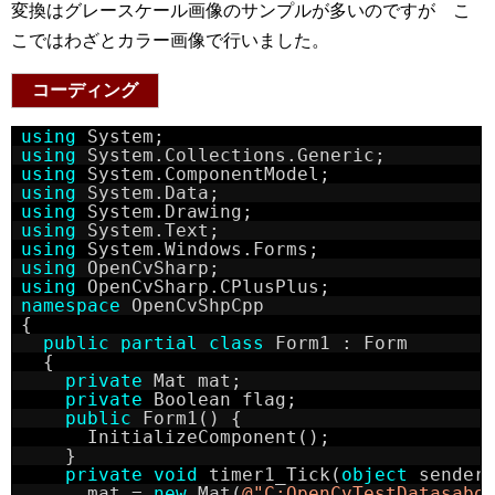
変換はグレースケール画像のサンプルが多いのですが こ
こではわざとカラー画像で行いました。
コーディング
using
System;
using
System.Collections.Generic;
using
System.ComponentModel;
using
System.Data;
using
System.Drawing;
using
System.Text;
using
System.Windows.Forms;
using
OpenCvSharp;
using
OpenCvSharp.CPlusPlus;
namespace
OpenCvShpCpp
{
public
partial
class
Form1 : Form
{
private
Mat mat;
private
Boolean flag;
public
Form1() {
InitializeComponent();
}
private
void
timer1_Tick(
object
sender
mat = 
new
Mat(
@"C:OpenCvTestDatasabo