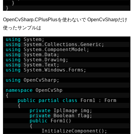
}
}
OpenCvSharp.CPlusPlusを使わないで OpenCvSharpだけ
使ったサンプルは
using
System;
using
System.Collections.Generic;
using
System.ComponentModel;
using
System.Data;
using
System.Drawing;
using
System.Text;
using
System.Windows.Forms;
using
OpenCvSharp;
namespace
OpenCvShp
{
public
partial
class
Form1 : Form
{
private
IplImage img;
private
Boolean flag;
public
Form1()
{
InitializeComponent();