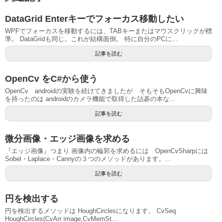
DataGrid Enterキーでフォーカス移動したい
WPFでフォーカスを移動するには、TABキーまたはマウスクリックが標
準。 DataGridも同じ。これが結構面倒。 特に自分のPCに...
記事を読む
OpenCv をC#から使う
OpenCv androidの実験を続けてきましたが そもそもOpenCvに興味
を持ったのは androidのカメラ機能で取得した詰碁の本な...
記事を読む
微分画像・エッジ画像を求める
『エッジ画像』つまり 画像内の輪郭を求めるには OpenCvSharpには
Sobel・Laplace・Cannyの３つのメソッドがあります。...
記事を読む
円を検出する
円を検出するメソッドは HoughCirclesになります。 CvSeq
HoughCircles(CvArr image,CvMemSt...