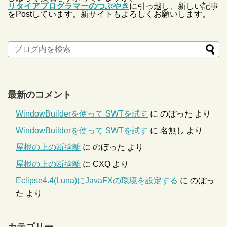
リタイアプログラマーのつぶやき
に引っ越し、新しい記事
をPostしています。新サイトもよろしくお願いします。
最新のコメント
WindowBuilderを使って SWTを試す
に
のぼった
より
WindowBuilderを使って SWTを試す
に
名無し
より
屋根の上の断捨離
に
のぼった
より
屋根の上の断捨離
に
CXQ
より
Eclipse4.4(Luna)にJavaFXの環境を設定する
に
のぼっ
た
より