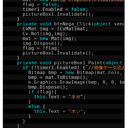
flag = 
false
;
timer1.Enabled = 
false
;
pictureBox1.Invalidate();
}
private
void
btnNega_Click(
object
send
CvMat img = (CvMat)mat;
Cv.Not(img,img);
mat = 
new
Mat(img);
img.Dispose();
flag = !flag;
pictureBox1.Invalidate();
}
private
void
pictureBox1_Paint(
object
if
(!timer1.Enabled) { 
//画像データ読み込
Bitmap bmp = 
new
Bitmap(mat.Cols, 
bmp = mat.ToBitmap();
e.Graphics.DrawImage(bmp, 0, 0, bm
bmp.Dispose();
if
(flag){
this
.Text = 
"ネガ"
;
}
else
{
this
.Text = 
"ポジ"
;
}
}
}