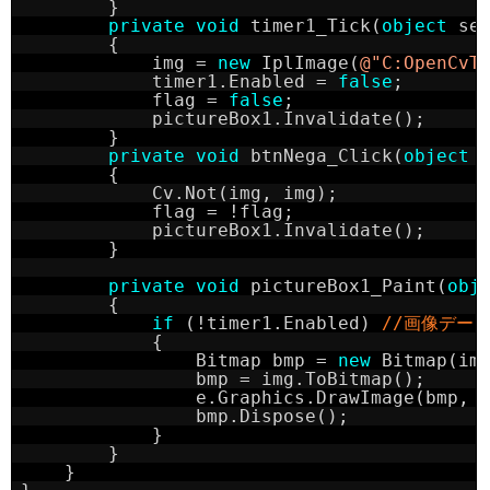
}
private
void
timer1_Tick(
object
se
{
img = 
new
IplImage(
@"C:OpenCvT
timer1.Enabled = 
false
;
flag = 
false
;
pictureBox1.Invalidate();
}
private
void
btnNega_Click(
object
{
Cv.Not(img, img);
flag = !flag;
pictureBox1.Invalidate();
}
private
void
pictureBox1_Paint(
obj
{
if
(!timer1.Enabled) 
//画像データ
{
Bitmap bmp = 
new
Bitmap(im
bmp = img.ToBitmap();
e.Graphics.DrawImage(bmp, 
bmp.Dispose();
}
}
}