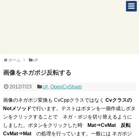
ホーム
c#
画像をネガポジ反転する
2012/7/23
c#
,
OpenCvSharp
画像のネガポジ変換も CvCppクラスではなく
Cvクラスの
Notメソッド
で行います。テストはボタンを一個作成しボタ
ンをクリックすることで ネガ・ポジを切り替えるように
しました。ボタンをクリックした時
Mat⇒CvMat 反転
CvMat⇒Mat
の処理を行っています。一般には ネガポジ