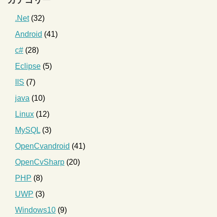
カテゴリー
.Net
(32)
Android
(41)
c#
(28)
Eclipse
(5)
IIS
(7)
java
(10)
Linux
(12)
MySQL
(3)
OpenCvandroid
(41)
OpenCvSharp
(20)
PHP
(8)
UWP
(3)
Windows10
(9)