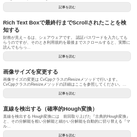
記事を読む
Rich Text Boxで最終行までScrollされたことを検
知する
財務が見え～るは、シェアウェアです。 認証パスワードを入力しても
らうのですが、そのとき利用規約を最後までスクロールすると、実際に
読んでもらっ...
記事を読む
画像サイズを変更する
画像サイズの変更は CvCppクラスのResizeメソッドで行います。
CvCppクラスのResizeメソッドの詳細はここを参照してください。...
記事を読む
直線を検出する（確率的Hough変換）
直線を検出する Hough変換には 前回取り上げた『古典的Hough変換』
と、その分解能を粗い分解能と細かい分解能を自動的に切り替える『マ
ル...
記事を読む