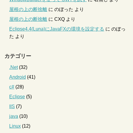
屋根の上の断捨離
に
のぼった
より
屋根の上の断捨離
に
CXQ
より
Eclipse4.4(Luna)にJavaFXの環境を設定する
に
のぼっ
た
より
カテゴリー
.Net
(32)
Android
(41)
c#
(28)
Eclipse
(5)
IIS
(7)
java
(10)
Linux
(12)