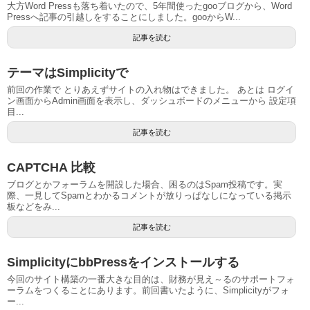
大方Word Pressも落ち着いたので、5年間使ったgooブログから、Word
Pressへ記事の引越しをすることにしました。gooからW...
記事を読む
テーマはSimplicityで
前回の作業で とりあえずサイトの入れ物はできました。 あとは ログイ
ン画面からAdmin画面を表示し、ダッシュボードのメニューから 設定項
目...
記事を読む
CAPTCHA 比較
ブログとかフォーラムを開設した場合、困るのはSpam投稿です。実
際、一見してSpamとわかるコメントが放りっぱなしになっている掲示
板などをみ...
記事を読む
SimplicityにbbPressをインストールする
今回のサイト構築の一番大きな目的は、財務が見え～るのサポートフォ
ーラムをつくることにあります。前回書いたように、Simplicityがフォ
ー...