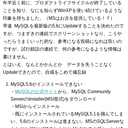
年半近く前に、プロダクトライフサイクルが終了している
ことを知り、なにも知らずWinXPを使い続けているような
印象を持ちました。（MSはお古を提供している！？）
早速 MySQLを最新版の5.6にUpdateすることを決めたので
すが、つまずきの連続でスクリーンショットなり、こうや
ったらうまくいった的な、参考になる投稿になれば良いの
ですが、試行錯誤の連続で、何の参考になるような情報は
書けません。
とはいえ、なんとかかんとか データを失うことなく
Updateできたので、自戒をこめて備忘録
MySQL5.6がインストールできない
・
MySQLの公式サイト
から、MySQL Community
ServerのInstaller(MSI形式)をダウンロード
・MSIからインストール
・既にインストールされているMySQL5.1を掴んでしま
い、5.6のインストールは進まない。MSのSQLServerな