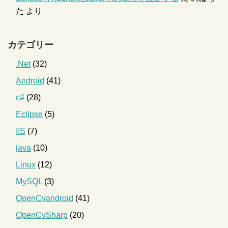
た
より
カテゴリー
.Net
(32)
Android
(41)
c#
(28)
Eclipse
(5)
IIS
(7)
java
(10)
Linux
(12)
MySQL
(3)
OpenCvandroid
(41)
OpenCvSharp
(20)