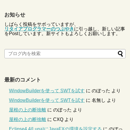
お知らせ
しばらく投稿をサボっていますが、
リタイアプログラマーのつぶやき
に引っ越し、新しい記事
をPostしています。新サイトもよろしくお願いします。
最新のコメント
WindowBuilderを使って SWTを試す
に
のぼった
より
WindowBuilderを使って SWTを試す
に
名無し
より
屋根の上の断捨離
に
のぼった
より
屋根の上の断捨離
に
CXQ
より
Eclipse4.4(Luna)にJavaFXの環境を設定する
に
のぼっ