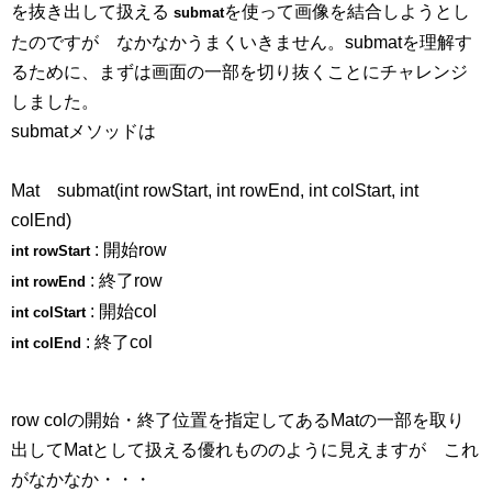
を抜き出して扱える
を使って画像を結合しようとし
submat
たのですが なかなかうまくいきません。submatを理解す
るために、まずは画面の一部を切り抜くことにチャレンジ
しました。
submatメソッドは
Mat submat(int rowStart, int rowEnd, int colStart, int
colEnd)
: 開始row
int rowStart
: 終了row
int rowEnd
: 開始col
int colStart
: 終了col
int colEnd
row colの開始・終了位置を指定してあるMatの一部を取り
出してMatとして扱える優れもののように見えますが これ
がなかなか・・・