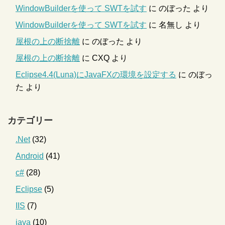
WindowBuilderを使って SWTを試す
に
のぼった
より
WindowBuilderを使って SWTを試す
に
名無し
より
屋根の上の断捨離
に
のぼった
より
屋根の上の断捨離
に
CXQ
より
Eclipse4.4(Luna)にJavaFXの環境を設定する
に
のぼっ
た
より
カテゴリー
.Net
(32)
Android
(41)
c#
(28)
Eclipse
(5)
IIS
(7)
java
(10)