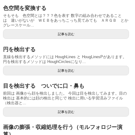
色空間を変換する
そもそも 色空間とは？？？色を表す 数字の組み合わせであること
は 違いがないが ＷＥＢをあっちこっち見てみても ＡＲＧＢ とか
グレースケール...
記事を読む
円を検出する
直線を検出するメソッドには HoughLines と HougLinesPがあります。
円を検出するメソッドは HoughCirclesになり...
記事を読む
目を検出する ついでに口・鼻も
前回は 画像から顔を検出しました。 今回は目を検出してみます。目の
検出は 基本的には顔の検出と同じで 検出に用いる学習済みファイル
（検出器と...
記事を読む
画像の膨張・収縮処理を行う（モルフォロジー演
算）