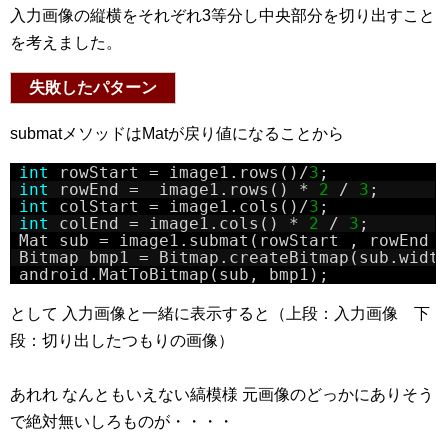
入力画像の縦横をそれぞれ3等分し中央部分を切り出すこと
を考えました。
失敗したパターン
submatメソッドはMatが戻り値になることから
int
rowStart = image1.rows()/
3
;
int
rowEnd =  image1.rows() * 
2
/ 
3
;
int
colStart = image1.cols()/
3
;
int
colEnd = image1.cols() * 
2
/ 
3
;
Mat sub = image1.submat(rowStart , rowEnd 
Bitmap bmp1 = Bitmap.createBitmap(sub.widt
android.MatToBitmap(sub, bmp1);
として 入力画像と一緒に表示すると（上段：入力画像 下
段：切り出したつもりの画像）
あれれ なんともいえない縞模様 元画像のどっかにありそう
で絶対無いしろものが・・・・