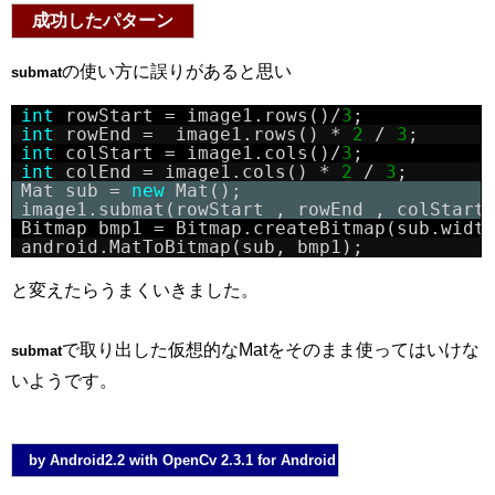
成功したパターン
の使い方に誤りがあると思い
submat
int
rowStart = image1.rows()/
3
;
int
rowEnd =  image1.rows() * 
2
/ 
3
;
int
colStart = image1.cols()/
3
;
int
colEnd = image1.cols() * 
2
/ 
3
;
Mat sub = 
new
Mat();
image1.submat(rowStart , rowEnd , colStart
Bitmap bmp1 = Bitmap.createBitmap(sub.widt
android.MatToBitmap(sub, bmp1);
と変えたらうまくいきました。
で取り出した仮想的なMatをそのまま使ってはいけな
submat
いようです。
by Android2.2 with OpenCv 2.3.1 for Android