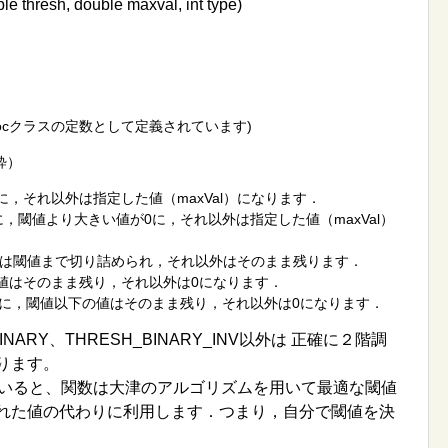
le thresh, double maxval, int type)
rocクラスの定数として定義されています)
粋）
は0に，それ以外は指定した値（maxVal）になります．
とは逆に，閾値より大きい値が0に，それ以外は指定した値（maxVal）
きい値は閾値まで切り詰められ，それ以外はそのまま残ります．
きい値はそのまま残り，それ以外は0になります．
記とは逆に，閾値以下の値はそのまま残り，それ以外は0になります．
ARY、THRESH_BINARY_INV以外は 正確に２階調
ります。
 を用いると、関数は大津のアルゴリズムを用いて最適な閾値
指定された値の代わりに利用します．つまり，自分で閾値を決