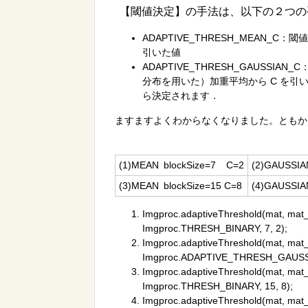
【閾値決定】の手法は、以下の２つの手
ADAPTIVE_THRESH_MEAN_C：閾値 T(x
引いた値
ADAPTIVE_THRESH_GAUSSIAN_C：閾
分布を用いた）加重平均から C を引い
ら決定されます．
ますますよくわからなくなりました。ともか
(1)MEAN blockSize=7 C=2
(2)GAUSSIA
(3)MEAN blockSize=15 C=8
(4)GAUSSIA
Imgproc.adaptiveThreshold(mat, m
Imgproc.THRESH_BINARY, 7, 2);
Imgproc.adaptiveThreshold(mat, mat_
Imgproc.ADAPTIVE_THRESH_GAUSSIA
Imgproc.adaptiveThreshold(mat, m
Imgproc.THRESH_BINARY, 15, 8);
Imgproc.adaptiveThreshold(mat, mat_