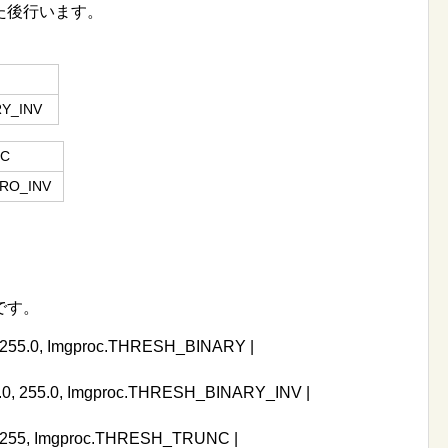
た後行います。
ケール
ARY_INV
TRUNC
ERO_INV
です。
.0, 255.0, Imgproc.THRESH_BINARY |
, 0.0, 255.0, Imgproc.THRESH_BINARY_INV |
 0, 255, Imgproc.THRESH_TRUNC |