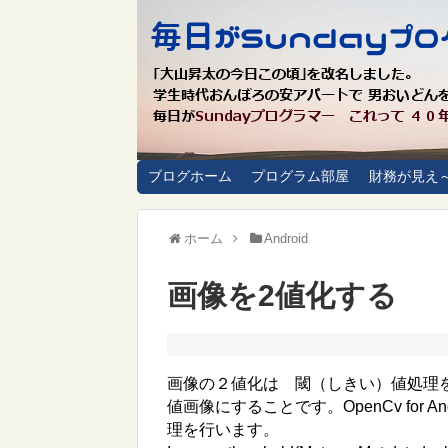
ブログホーム
プログラム部屋
財務が見え
ホーム
Android
画像を2値化する
画像の２値化は 閾（しきい）値処理
値画像にすることです。OpenCv for And
理を行います。