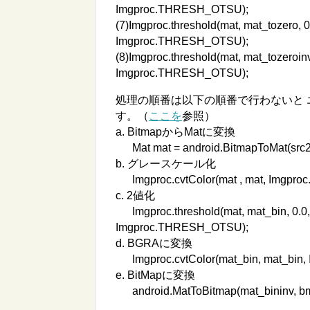
Imgproc.THRESH_OTSU);
(7)Imgproc.threshold(mat, mat_tozero
Imgproc.THRESH_OTSU);
(8)Imgproc.threshold(mat, mat_tozero
Imgproc.THRESH_OTSU);
処理の順番は以下の順番で行わないと
す。（
ここを
参照）
a. BitmapからMatに変換
Mat mat = android.BitmapToMat(src2
b. グレースケール化
Imgproc.cvtColor(mat , mat, Imgp
c. 2値化
Imgproc.threshold(mat, mat_bin, 0.
Imgproc.THRESH_OTSU);
d. BGRAに変換
Imgproc.cvtColor(mat_bin, mat_bi
e. BitMapに変換
android.MatToBitmap(mat_bininv, b