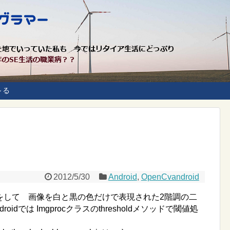
～る
2012/5/30
Android
,
OpenCvandroid
をして 画像を白と黒の色だけで表現された2階調の二
roidでは Imgprocクラスのthresholdメソッドで閾値処