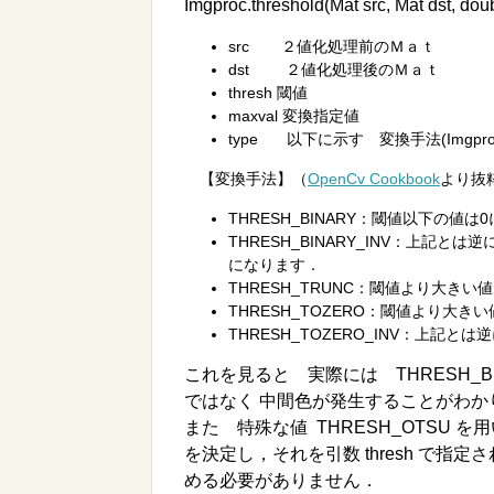
Imgproc.threshold(Mat src, Mat dst, doub
src ２値化処理前のＭａｔ
dst ２値化処理後のＭａｔ
thresh 閾値
maxval 変換指定値
type 以下に示す 変換手法(Imgp
【変換手法】（
OpenCv Cookbook
より抜
THRESH_BINARY：閾値以下の値
THRESH_BINARY_INV：上記
になります．
THRESH_TRUNC：閾値より大
THRESH_TOZERO：閾値より大
THRESH_TOZERO_INV：上
これを見ると 実際には THRESH_BIN
ではなく 中間色が発生することがわか
また 特殊な値 THRESH_OTSU
を決定し，それを引数 thresh で
める必要がありません．