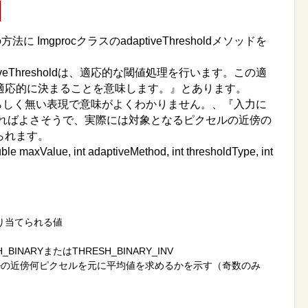
 ImgprocクラスのadaptiveThresholdメソッドを
iveThresholdは、
適応的な閾値処理を行います。この適
適応的に決まることを意味します
。
』
とあります。
本語らしく無い表現で意味がよくわかりません。、『入力に
ればよさそうで、実際には対象となるピクセルの近傍の
られます。
ble maxValue, int adaptiveMethod, int thresholdType, int
割り当てられる値
_BINARYまたはTHRESH_BINARY_INV
の近傍何ピクセルを元に平均値を求めるかを示す（奇数のみ