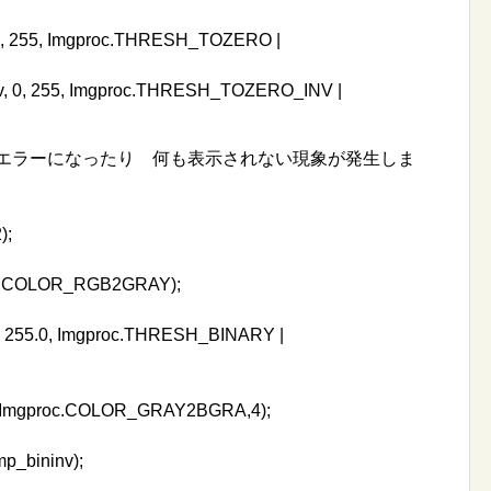
, 0, 255, Imgproc.THRESH_TOZERO |
inv, 0, 255, Imgproc.THRESH_TOZERO_INV |
 エラーになったり 何も表示されない現象が発生しま
);
roc.COLOR_RGB2GRAY);
0, 255.0, Imgproc.THRESH_BINARY |
n, Imgproc.COLOR_GRAY2BGRA,4);
mp_bininv);