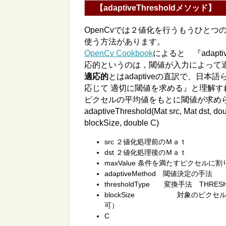
【adaptiveThresholdメソッド】
OpenCvでは２値化を行うもうひとつの方法に
使う方法があります。
OpenCv Cookbook
によると 『
adapt
応的というのは，閾値が入力によって
適応的
とはadaptiveの直訳で、日
応じて 適切に閾値を求める
』
と理解す
ピクセルの平均値をもとに閾値が求め
adaptiveThreshold(Mat src, Mat dst, dou
blockSize, double C)
src ２値化処理前のＭａｔ
dst ２値化処理後のＭａｔ
maxValue 条件を満たすピクセルに
adaptiveMethod 閾値決定の手法
thresholdType 変換手法 THRESH
blockSize 対象のピクセル
可）
C