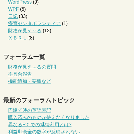
WordPress
(9)
WPF
(5)
日記
(33)
療育センタボランティア
(1)
財務が見え～る
(13)
ＸＢＲＬ
(8)
フォーラム一覧
財務が見え～るの質問
不具合報告
機能追加・要望など
最新のフォーラムトピック
円建て時の英語表記
購入済みのものが使えなくなりました
異なるPＣでの継続利用とは?
利益剰余金の数字が反映されない