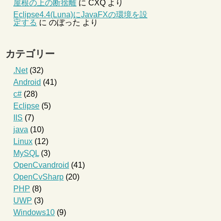
屋根の上の断捨離
に
CXQ
より
Eclipse4.4(Luna)にJavaFXの環境を設
定する
に
のぼった
より
カテゴリー
.Net
(32)
Android
(41)
c#
(28)
Eclipse
(5)
IIS
(7)
java
(10)
Linux
(12)
MySQL
(3)
OpenCvandroid
(41)
OpenCvSharp
(20)
PHP
(8)
UWP
(3)
Windows10
(9)