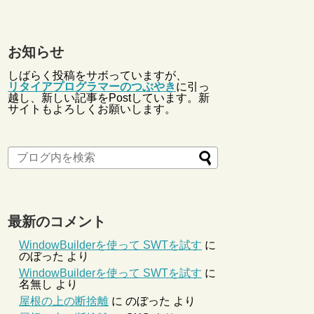
お知らせ
しばらく投稿をサボっていますが、
リタイアプログラマーのつぶやき
に引っ
越し、新しい記事をPostしています。新
サイトもよろしくお願いします。
最新のコメント
WindowBuilderを使って SWTを試す
に
のぼった
より
WindowBuilderを使って SWTを試す
に
名無し
より
屋根の上の断捨離
に
のぼった
より