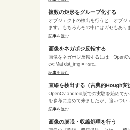
複数の矩形をグループ化する
オブジェクトの検出を行うと、オブジ
ます。もちろんその中にはガセもあります
記事を読む
画像をネガポジ反転する
画像をネガポジ反転するには OpenCv
cv::Mat dst_img = ~src...
記事を読む
直線を検出する（古典的Hough変
OpenCv android版での実験を始め
を参考に進めて来ましたが、追いつい..
記事を読む
画像の膨張・収縮処理を行う