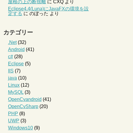
屋根の上の断捨離
に
CXQ
より
Eclipse4.4(Luna)にJavaFXの環境を設
定する
に
のぼった
より
カテゴリー
.Net
(32)
Android
(41)
c#
(28)
Eclipse
(5)
IIS
(7)
java
(10)
Linux
(12)
MySQL
(3)
OpenCvandroid
(41)
OpenCvSharp
(20)
PHP
(8)
UWP
(3)
Windows10
(9)
l"
;