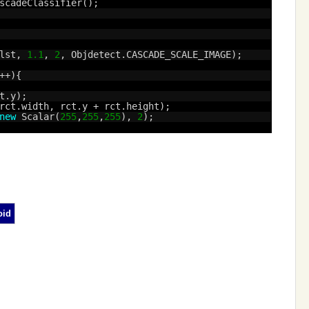
scadeClassifier();
lst, 
1.1
, 
2
, Objdetect.CASCADE_SCALE_IMAGE);
++){
t.y);
rct.width, rct.y + rct.height);
new
Scalar(
255
,
255
,
255
), 
2
);
oid