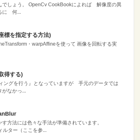
ょう。 OpenCv CookBookによれば 解像度の異
 何...
座標を指定する方法)
neTransform・warpAffineを使って 画像を回転する実
取得する)
フィッティングを行う』となっていますが 手元のデータでは
なかっ...
Blur
かす方法には色々な手法が準備されています。
ィルター（ここを参...