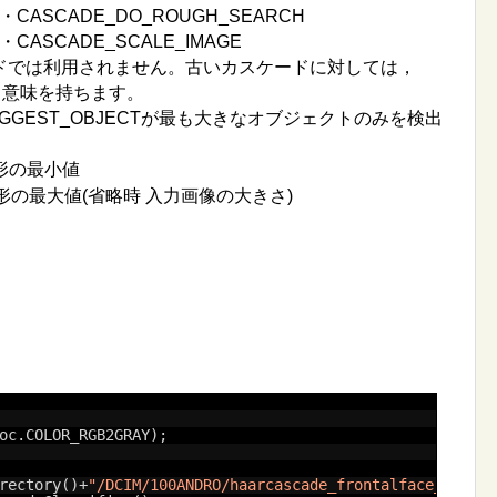
・CASCADE_DO_ROUGH_SEARCH
T・CASCADE_SCALE_IMAGE
ドでは利用されません。
古いカスケードに対しては，
合と同じ意味を持ちます。
BIGGEST_OBJECTが最も大きなオブジェクトのみを検出
形の最小値
形の最大値(省略時 入力画像の大きさ)
oc.COLOR_RGB2GRAY);
rectory()+
"/DCIM/100ANDRO/haarcascade_frontalface_alt.xm