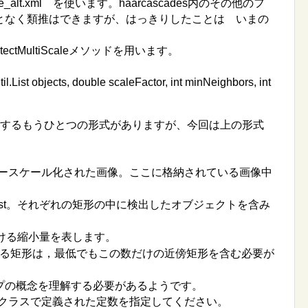
ace_alt.xml を使います。haarcascades内のその他のフ
となく類推はできますが、はっきりしたことは いまの
etectMultiScaleメソッドを用います。
il.List objects, double scaleFactor, int minNeighbors,
int
els等を指定するもうひとつの形式がありますが、今回は上の形式
りグレースケール化された画像。ここに格納されている画像中
List。それぞれの矩形の中に検出したオブジェクトを含み
おける縮小量を表します。
なる矩形は，最低でもこの数だけの近傍矩形を含む必要が
プの概念を理解する必要があるようです。
tectクラスで定義された定数を指定してください。