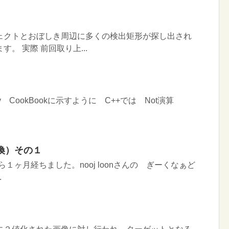
ェクトとおぼしき周辺に多くの検出矩形が探し出され
。 実際 前回取り上...
 CookBookに示すように C++では Not演算
換）その１
てから１ヶ月経ちました。nooj loonさんの ぎーくなぁど
.