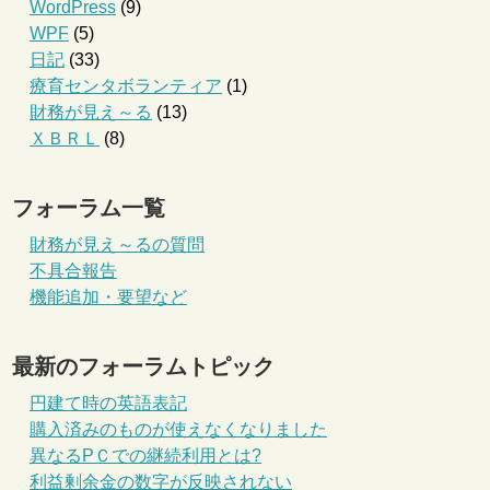
WordPress
(9)
WPF
(5)
日記
(33)
療育センタボランティア
(1)
財務が見え～る
(13)
ＸＢＲＬ
(8)
フォーラム一覧
財務が見え～るの質問
不具合報告
機能追加・要望など
最新のフォーラムトピック
円建て時の英語表記
購入済みのものが使えなくなりました
異なるPＣでの継続利用とは?
利益剰余金の数字が反映されない