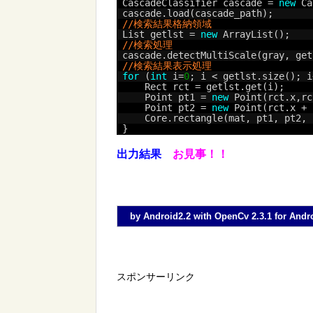
CascadeClassifier cascade = 
new
Ca
cascade.load(cascade_path);
//検索結果格納領域
List getlst = 
new
ArrayList();
//検索処理
cascade.detectMultiScale(gray, get
//検索結果表示処理
for
(
int
i=
0
; i < getlst.size(); i
Rect rct = getlst.get(i);
Point pt1 = 
new
Point(rct.x,rc
Point pt2 = 
new
Point(rct.x + 
Core.rectangle(mat, pt1, pt2, 
}
出力結果
お見事！！
by Android2.2 with OpenCv 2.3.1 for Andr
スポンサーリンク