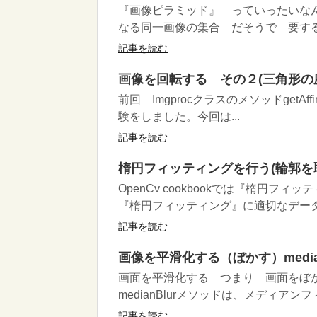
『画像ピラミッド』 っていったいなんでし
なる同一画像の集合 だそうで 要するに
記事を読む
画像を回転する その２(三角形の
前回 ImgprocクラスのメソッドgetAffi
験をしました。今回は...
記事を読む
楕円フィッティングを行う(輪郭を
OpenCv cookbookでは『楕円
『楕円フィッティング』に適切なデータが
記事を読む
画像を平滑化する（ぼかす）median
画面を平滑化する つまり 画面をぼ
medianBlurメソッドは、メディアンフ
記事を読む