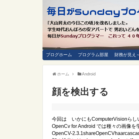
ブログホーム
プログラム部屋
財務が見え
ホーム
Android
顔を検出する
今回は いかにもComputerVision
OpenCv for Android では種々の
OpenCV-2.3.1shareOpenCVhaar