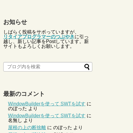
お知らせ
しばらく投稿をサボっていますが、
リタイアプログラマーのつぶやき
に引っ
越し、新しい記事をPostしています。新
サイトもよろしくお願いします。
最新のコメント
WindowBuilderを使って SWTを試す
に
のぼった
より
WindowBuilderを使って SWTを試す
に
名無し
より
屋根の上の断捨離
に
のぼった
より