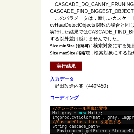
CASCADE_DO_CANNY_PRUNING
CASCADE_FIND_BIGGEST_OBJEC
このパラメータは，新しいカスケー
cvHaarDetectObjects 関数の場
実行した結果ではCASCADE_FIND_
する以外差は感じませんでした。
: 検索対象にする矩
Size minSize (省略可)
: 検索対象にする矩
Size maxSize (省略可)
実行結果
入力データ
野田改造内閣（440*450）
コーディング
//グレースケール画像に変換
Mat gray = 
new
Mat();
Imgproc.cvtColor(mat , gray, Imgpr
//CascadeClassifier を定義する
String cascade_path=
Environment.getExternalStorageDi