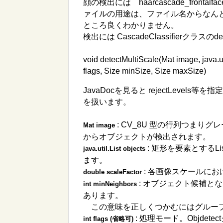
顔の検出には haarcascade_frontalf
ァイルの用途は、ファイル名からなん
ところ良くわかりません。
検出には CascadeClassifierクラスのd
void detectMultiScale(Mat image, java.ut
flags, Size minSize, Size maxSize)
JavaDocを見ると rejectLev
を扱います。
: CV_8U 型の行列つま
Mat image
からオブジェクトが検出されます。
: 矩形を要素とする
java.util.List objects
ます。
: 各画像スケールに
double scaleFactor
: オブジェクト候補と
int minNeighbors
あります。
この意味を正しくつかむにはグルー
: 処理モード。Objde
int flags (省略可)