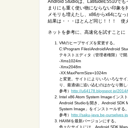
Android Studioは、Latitud
まりにも重く使い物にならない印象を
メモリも増えたし、x86からx64に
結果は・・・ほとんど同じ！！！ 使
ネットを参考に、高速化を試すことに
VMのヒープサイズを変更する。
C:\Program Files\Android\Android S
テキストエディタ（管理者権限）で開
-Xms1024m
-Xmx2048m
-XX:MaxPermSize=1024m
と変更。サイトによりいろいろなサイ
り、最適値に追い込むのはかなり難し
参考）
http://u64178.blogspot.jp/2014
Intel x86 Atom System Imageイ
Android Studioを開き、Android SD
System Image」をインストールする
参考）
http://saku-java.be-ourselves.j
HAXMを最新バージョンにする。
色々なサイトには、Android SDK Ma