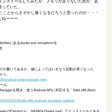
eE5510でもインストールしてみたが、メモリが足りないためか、あ
持っていた。
なったことからさぞかし速くなるだろうと思ったのが・・・
えねーーー
tudio\binにあるstudio.exe.vmoptionsを
き
ズが書いてあるが、値によってはいきなり起動が遅くなった
そう。
/06/android-androidstudio.html
ンストール。
K Managerを開き、使うAndroid APIに対応する「Intel x86 Atom
。
p/2014/05/18/intel-x86-android-emulator-setting/
nagerのExtrasから、HAXMをDownLoadしてインストールとある