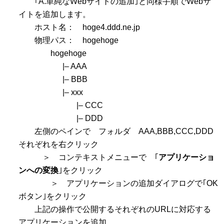
｢A.単純なWebサイトの追加｣と同様手順でWebサ
イトを追加します。
ホスト名： hoge4.ddd.ne.jp
物理パス： hogehoge
hogehoge
|– AAA
|– BBB
|– xxx
|– CCC
|– DDD
左側のペインで フォルダ AAA,BBB,CCC,DDD
それぞれを右クリック
＞ コンテキストメニューで ｢
アプリケーショ
ンへの変換
｣をクリック
＞ アプリケーションの追加ダイアログで｢OK
ボタン｣をクリック
上記の操作で公開するそれぞれのURLに対応する
アプリケーションを追加