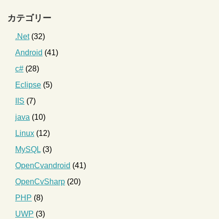
カテゴリー
.Net
(32)
Android
(41)
c#
(28)
Eclipse
(5)
IIS
(7)
java
(10)
Linux
(12)
MySQL
(3)
OpenCvandroid
(41)
OpenCvSharp
(20)
PHP
(8)
UWP
(3)