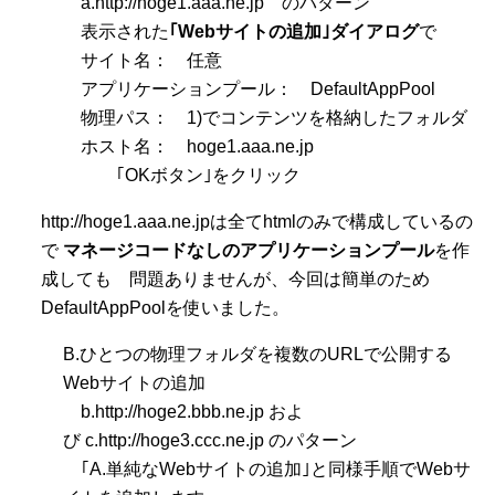
a.http://hoge1.aaa.ne.jp のパターン
表示された
｢Webサイトの追加｣ダイアログ
で
サイト名： 任意
アプリケーションプール： DefaultAppPool
物理パス： 1)でコンテンツを格納したフォルダ
ホスト名： hoge1.aaa.ne.jp
｢OKボタン｣をクリック
http://hoge1.aaa.ne.jpは全てhtmlのみで構成しているの
で
マネージコードなしのアプリケーションプール
を作
成しても 問題ありませんが、今回は簡単のため
DefaultAppPoolを使いました。
B.ひとつの物理フォルダを複数のURLで公開する
Webサイトの追加
b.http://hoge2.bbb.ne.jp およ
び c.http://hoge3.ccc.ne.jp のパターン
｢A.単純なWebサイトの追加｣と同様手順でWebサ