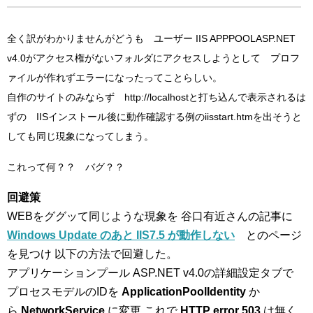
全く訳がわかりませんがどうも ユーザー IIS APPPOOLASP.NET
v4.0がアクセス権がないフォルダにアクセスしようとして プロフ
ァイルが作れずエラーになったってことらしい。
自作のサイトのみならず http://localhostと打ち込んで表示されるは
ずの IISインストール後に動作確認する例のiisstart.htmを出そうと
しても同じ現象になってしまう。
これって何？？ バグ？？
回避策
WEBをググッて同じような現象を 谷口有近さんの記事に
Windows Update のあと IIS7.5 が動作しない
とのページ
を見つけ 以下の方法で回避した。
アプリケーションプール ASP.NET v4.0の詳細設定タブで
プロセスモデルのIDを
ApplicationPoolIdentity
か
ら
NetworkService
に変更 これで
HTTP error 503
は無く