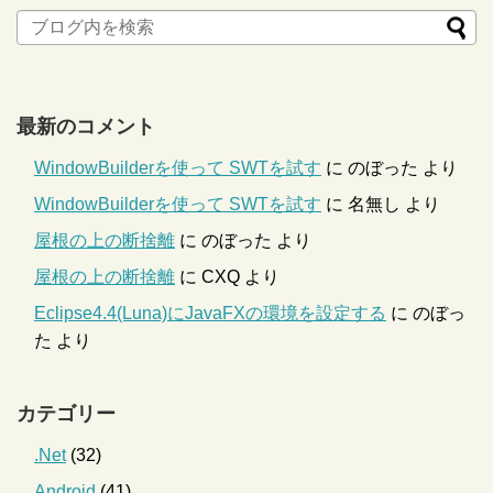
最新のコメント
WindowBuilderを使って SWTを試す
に
のぼった
より
WindowBuilderを使って SWTを試す
に
名無し
より
屋根の上の断捨離
に
のぼった
より
屋根の上の断捨離
に
CXQ
より
Eclipse4.4(Luna)にJavaFXの環境を設定する
に
のぼっ
た
より
カテゴリー
.Net
(32)
Android
(41)