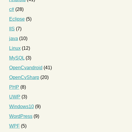
c#
(28)
Eclipse
(5)
IIS
(7)
java
(10)
Linux
(12)
MySQL
(3)
OpenCvandroid
(41)
OpenCvSharp
(20)
PHP
(8)
UWP
(3)
Windows10
(9)
WordPress
(9)
WPF
(5)