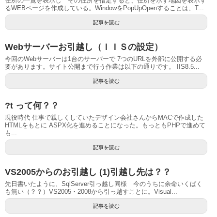
住所の一覧を表示し その住所を指定すると、住所を示す地図を表示す
るWEBページを作成している。WindowをPopUpOpenすることは、T...
記事を読む
Webサーバーお引越し（ＩＩＳの設定）
今回のWebサーバーは1台のサーバーで 7つのURLを外部に公開する必
要があります。サイト公開まで行う作業は以下の通りです。 IIS8.5...
記事を読む
?t って何？？
現役時代 仕事で親しくしていたデザイン会社さんからMACで作成した
HTMLをもとに ASPX化を進めることになった。もっともPHPで進めて
も...
記事を読む
VS2005からのお引越し (1)引越し先は？？
先日書いたように、SqlServer引っ越し同様 今のうちに余命いくばく
も無い（？？）VS2005・2008から引っ越すことに。Visual...
記事を読む