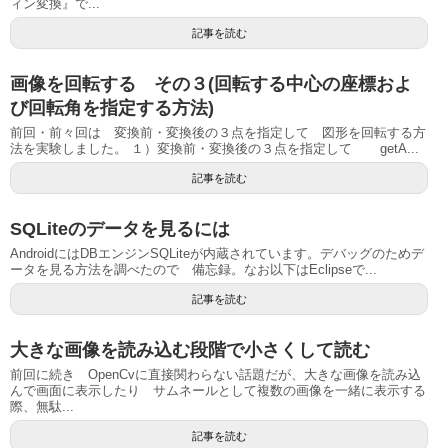
ィン変換』で...
記事を読む
画像を回転する その３(回転する中心の座標およ
び回転角を指定する方法)
前回・前々回は 変換前・変換後の３点を指定して 図形を回転する方
法を実験しました。 １）変換前・変換後の３点を指定して getA...
記事を読む
SQLiteのデータを見るには
AndroidにはDBエンジンSQLiteが内蔵されています。デバッグのためデ
ータを見る方法を調べたので 備忘録。なお以下はEclipseで...
記事を読む
大きな画像を読み込む段階で小さくして読む
前回に続き OpenCvに直接関わらない話題だが、大きな画像を読み込
んで画面に表示したり サムネールとして複数の画像を一緒に表示する
際、無駄...
記事を読む