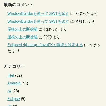
最新のコメント
WindowBuilderを使って SWTを試す
に
のぼった
より
WindowBuilderを使って SWTを試す
に
名無し
より
屋根の上の断捨離
に
のぼった
より
屋根の上の断捨離
に
CXQ
より
Eclipse4.4(Luna)にJavaFXの環境を設定する
に
のぼっ
た
より
カテゴリー
.Net
(32)
Android
(41)
c#
(28)
Eclipse
(5)