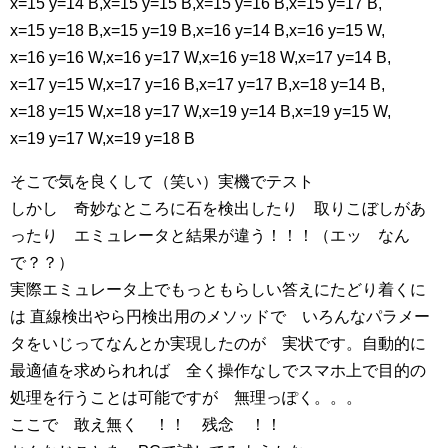
x=15 y=14 B,x=15 y=15 B,x=15 y=16 B,x=15 y=17 B,
x=15 y=18 B,x=15 y=19 B,x=16 y=14 B,x=16 y=15 W,
x=16 y=16 W,x=16 y=17 W,x=16 y=18 W,x=17 y=14 B,
x=17 y=15 W,x=17 y=16 B,x=17 y=17 B,x=18 y=14 B,
x=18 y=15 W,x=18 y=17 W,x=19 y=14 B,x=19 y=15 W,
x=19 y=17 W,x=19 y=18 B
そこで気を良くして（笑い）実機でテスト
しかし 奇妙なところに石を検出したり 取りこぼしがあ
ったり エミュレータと結果が違う！！！（エッ なん
で？？）
実際エミュレータ上でもっともらしい答えにたどり着くに
は 直線検出やら円検出用のメソッドで いろんなパラメー
タをいじってなんとか実現したのが 実状です。自動的に
最適値を求められれば 全く操作なしでスマホ上で目的の
処理を行うことは可能ですが 無理っぽく。。。
ここで 敢え無く ！！ 残念 ！！