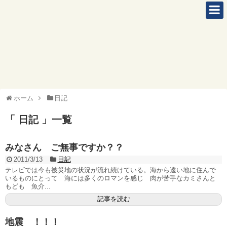
ホーム
日記
「 日記 」一覧
みなさん ご無事ですか？？
2011/3/13
日記
テレビでは今も被災地の状況が流れ続けている。海から遠い地に住んで
いるものにとって 海には多くのロマンを感じ 肉が苦手なカミさんと
もども 魚介...
記事を読む
地震 ！！！