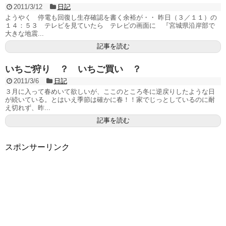
2011/3/12
日記
ようやく 停電も回復し生存確認を書く余裕が・・ 昨日（３／１１）の
１４：５３ テレビを見ていたら テレビの画面に 『宮城県沿岸部で
大きな地震...
記事を読む
いちご狩り ？ いちご買い ？
2011/3/6
日記
３月に入って春めいて欲しいが、ここのところ冬に逆戻りしたような日
が続いている。とはいえ季節は確かに春！！家でじっとしているのに耐
え切れず、昨...
記事を読む
スポンサーリンク