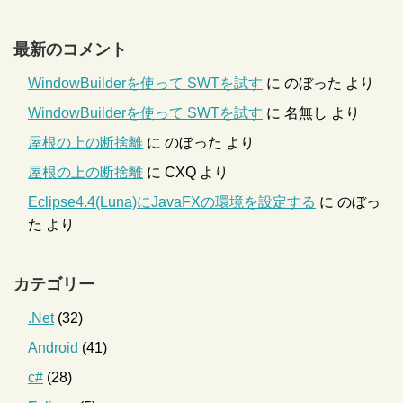
最新のコメント
WindowBuilderを使って SWTを試す
に
のぼった
より
WindowBuilderを使って SWTを試す
に
名無し
より
屋根の上の断捨離
に
のぼった
より
屋根の上の断捨離
に
CXQ
より
Eclipse4.4(Luna)にJavaFXの環境を設定する
に
のぼっ
た
より
カテゴリー
.Net
(32)
Android
(41)
c#
(28)