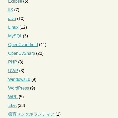
Eclipse
(5)
IIS
(7)
java
(10)
Linux
(12)
MySQL
(3)
OpenCvandroid
(41)
OpenCvSharp
(20)
PHP
(8)
UWP
(3)
Windows10
(9)
WordPress
(9)
WPF
(5)
日記
(33)
療育センタボランティア
(1)