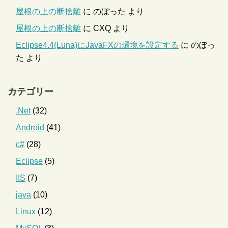
屋根の上の断捨離
に
のぼった
より
屋根の上の断捨離
に
CXQ
より
Eclipse4.4(Luna)にJavaFXの環境を設定する
に
のぼっ
た
より
カテゴリー
.Net
(32)
Android
(41)
c#
(28)
Eclipse
(5)
IIS
(7)
java
(10)
Linux
(12)