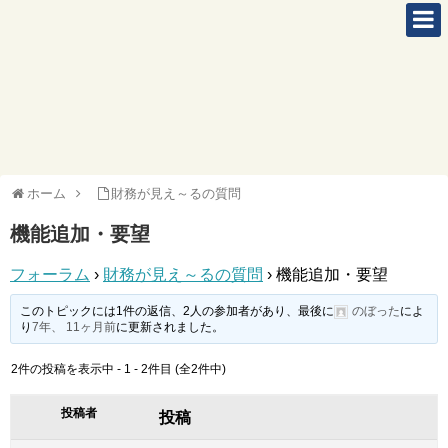
ホーム
財務が見え～るの質問
機能追加・要望
フォーラム
›
財務が見え～るの質問
›
機能追加・要望
このトピックには1件の返信、2人の参加者があり、最後に
のぼった
によ
り
7年、 11ヶ月前
に更新されました。
2件の投稿を表示中 - 1 - 2件目 (全2件中)
投稿者
投稿