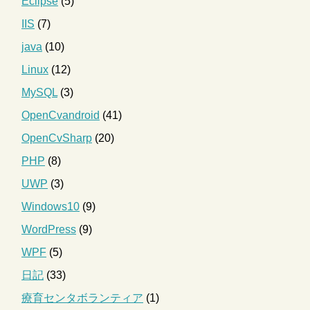
Eclipse
(5)
IIS
(7)
java
(10)
Linux
(12)
MySQL
(3)
OpenCvandroid
(41)
OpenCvSharp
(20)
PHP
(8)
UWP
(3)
Windows10
(9)
WordPress
(9)
WPF
(5)
日記
(33)
療育センタボランティア
(1)