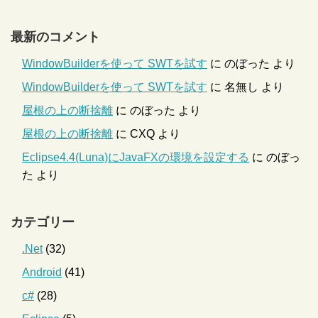
最新のコメント
WindowBuilderを使って SWTを試す
に
のぼった
より
WindowBuilderを使って SWTを試す
に
名無し
より
屋根の上の断捨離
に
のぼった
より
屋根の上の断捨離
に
CXQ
より
Eclipse4.4(Luna)にJavaFXの環境を設定する
に
のぼっ
た
より
カテゴリー
.Net
(32)
Android
(41)
c#
(28)