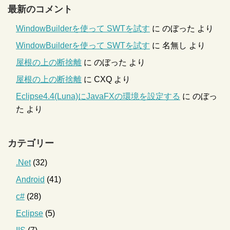
最新のコメント
WindowBuilderを使って SWTを試す
に
のぼった
より
WindowBuilderを使って SWTを試す
に
名無し
より
屋根の上の断捨離
に
のぼった
より
屋根の上の断捨離
に
CXQ
より
Eclipse4.4(Luna)にJavaFXの環境を設定する
に
のぼっ
た
より
カテゴリー
.Net
(32)
Android
(41)
c#
(28)
Eclipse
(5)