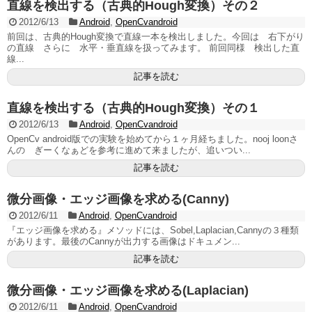
直線を検出する（古典的Hough変換）その２
2012/6/13
Android
,
OpenCvandroid
前回は、古典的Hough変換で直線一本を検出しました。今回は 右下がり
の直線 さらに 水平・垂直線を扱ってみます。 前回同様 検出した直
線...
記事を読む
直線を検出する（古典的Hough変換）その１
2012/6/13
Android
,
OpenCvandroid
OpenCv android版での実験を始めてから１ヶ月経ちました。nooj loonさ
んの ぎーくなぁどを参考に進めて来ましたが、追いつい...
記事を読む
微分画像・エッジ画像を求める(Canny)
2012/6/11
Android
,
OpenCvandroid
『エッジ画像を求める』メソッドには、Sobel,Laplacian,Cannyの３種類
があります。最後のCannyが出力する画像はドキュメン...
記事を読む
微分画像・エッジ画像を求める(Laplacian)
2012/6/11
Android
,
OpenCvandroid